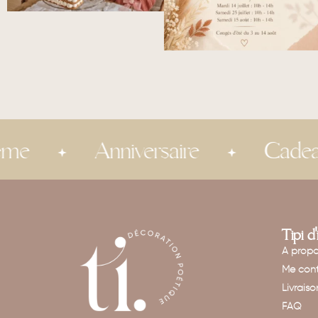
Anniversaire
Cadeau invité
Tipi d
A prop
Me cont
Livraiso
FAQ