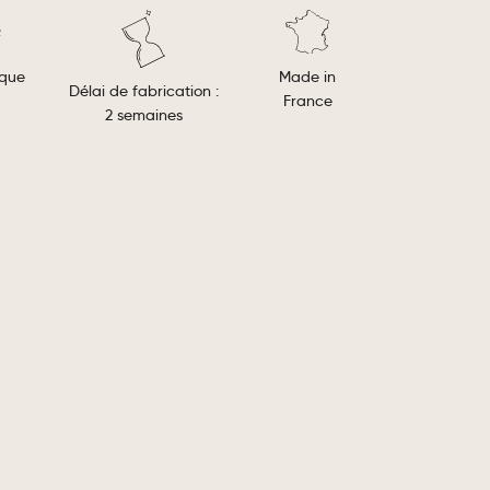
Made in
ique
Délai de fabrication :
France
2 semaines