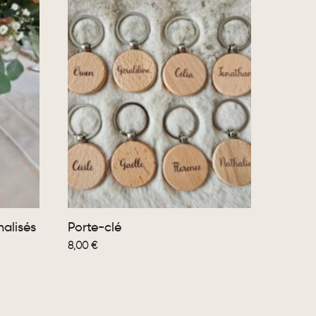
alisés
Porte-clé
8,00
€