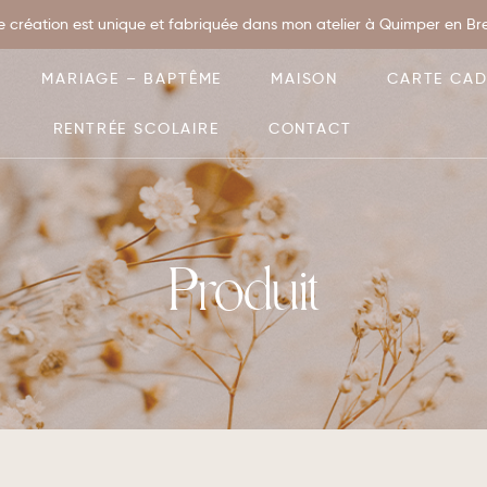
 création est unique et fabriquée dans mon atelier à Quimper en Bret
MARIAGE – BAPTÊME
MAISON
CARTE CA
RENTRÉE SCOLAIRE
CONTACT
Produit