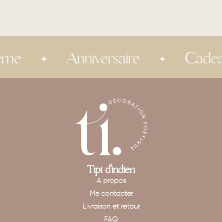
me
Anniversaire
Cadeau 
Tipi d'indien
A propos
Me contacter
Livraison et retour
FAQ