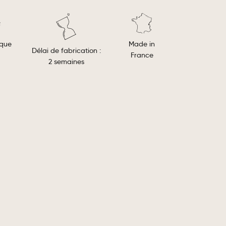
Made in
ique
Délai de fabrication :
France
2 semaines