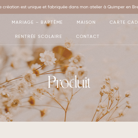
 création est unique et fabriquée dans mon atelier à Quimper en Bret
MARIAGE – BAPTÊME
MAISON
CARTE CA
RENTRÉE SCOLAIRE
CONTACT
Produit