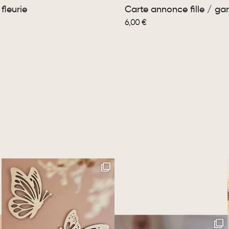
 fleurie
Carte annonce fille / ga
6,00
€