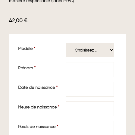
manière responsable (label PEFC)
42,00
€
Modèle
*
Prénom
*
Date de naissance
*
Heure de naissance
*
Poids de naissance
*