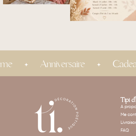
Anniversaire
Cadeau invit
Tipi d
A prop
Me cont
Livraiso
FAQ