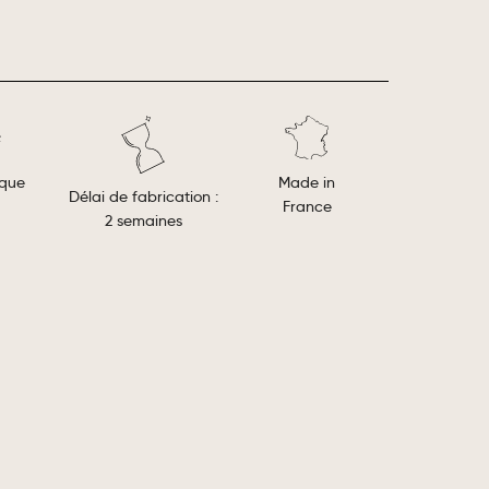
Made in
ique
Délai de fabrication :
France
2 semaines