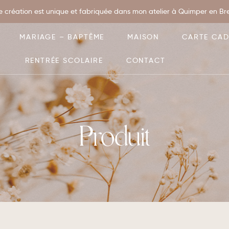
 création est unique et fabriquée dans mon atelier à Quimper en Bret
MARIAGE – BAPTÊME
MAISON
CARTE CA
RENTRÉE SCOLAIRE
CONTACT
Produit