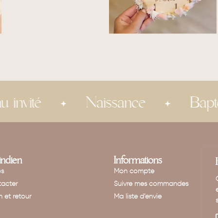
é
Naissance
Baptême
'indien
Informations
os
Mon compte
acter
Suivre mes commandes
n et retour
Ma liste d’envie