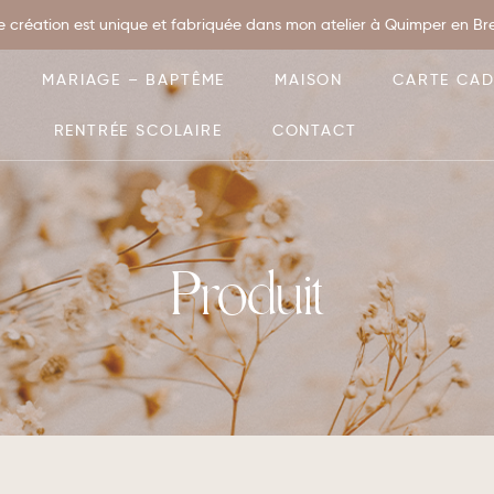
 création est unique et fabriquée dans mon atelier à Quimper en Bret
MARIAGE – BAPTÊME
MAISON
CARTE CA
RENTRÉE SCOLAIRE
CONTACT
Produit