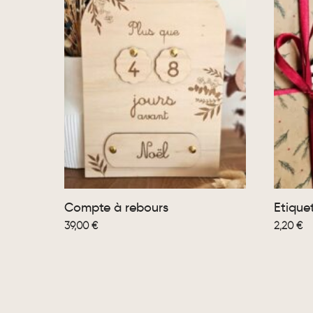
Compte à rebours
Etique
39,00
€
2,20
€