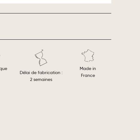
Made in
ique
Délai de fabrication :
France
2 semaines