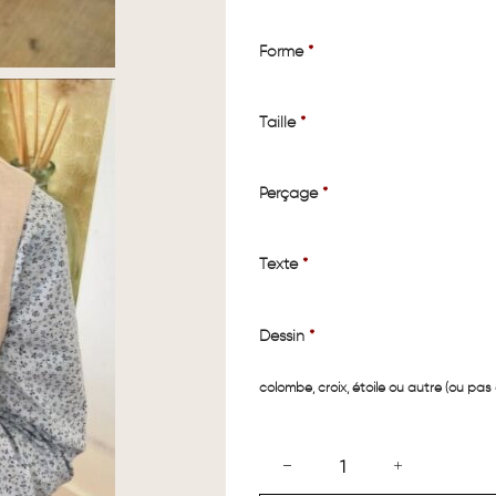
Forme
*
Taille
*
Perçage
*
Texte
*
Dessin
*
colombe, croix, étoile ou autre (ou pas