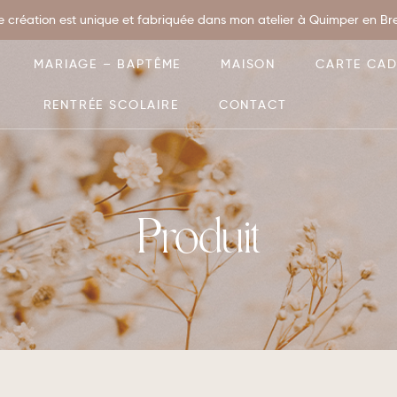
 création est unique et fabriquée dans mon atelier à Quimper en Bret
MARIAGE – BAPTÊME
MAISON
CARTE CA
RENTRÉE SCOLAIRE
CONTACT
Produit