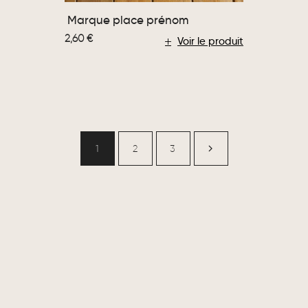
Marque place prénom
2,60
€
Voir le produit
1
2
3